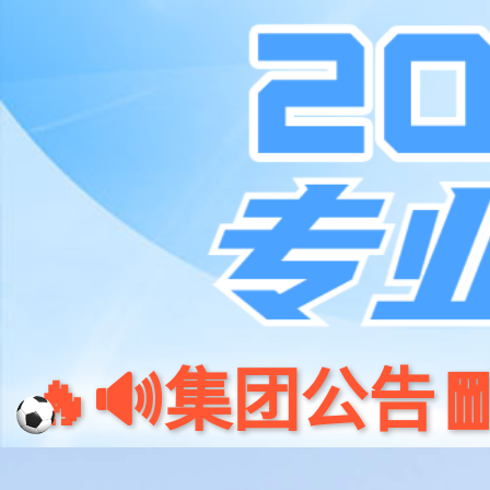
当前位置：
主
产品中心
燃气灶具
红
电磁灶具
工程款热
调理设备
制冷设备
抽排系统
厨房机械